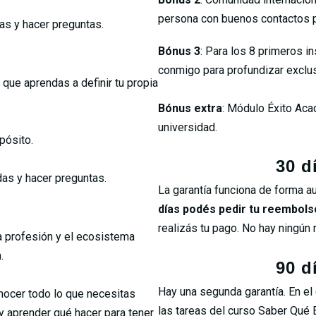
persona con buenos contactos p
as y hacer preguntas.
Bónus 3
: Para los 8 primeros in
conmigo para profundizar exclus
que aprendas a definir tu propia
Bónus extra
: Módulo Éxito Aca
universidad.
pósito.
30 d
das y hacer preguntas.
La garantía funciona de forma a
días podés pedir tu reembols
realizás tu pago. No hay ningún r
a profesión y el ecosistema
.
90 d
Hay una segunda garantía. En e
onocer todo lo que necesitas
las tareas del curso Saber Qué 
y aprender qué hacer para tener