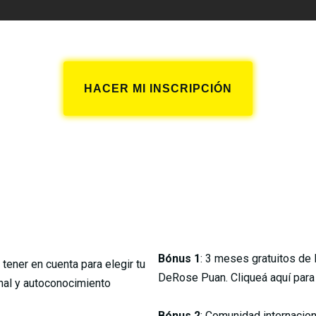
HACER MI INSCRIPCIÓN
s abiertas hasta el martes 30 de noviembre a las 23:59, hora de 
Bónus 1
: 3 meses gratuitos de
tener en cuenta para elegir tu
DeRose Puan. Cliqueá aquí para v
onal y autoconocimiento
Bónus 2
: Comunidad internacion