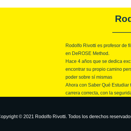
Rod
Rodolfo Rivotti es profesor de f
en DeROSE Method.
Hace 4 años que se dedica exc
encontrar su propio camino per
poder sobre sí mismas
Ahora con Saber Qué Estudiar te
carrera correcta, con la segurid
opyright © 2021 Rodolfo Rivotti. Todos los derechos reservado