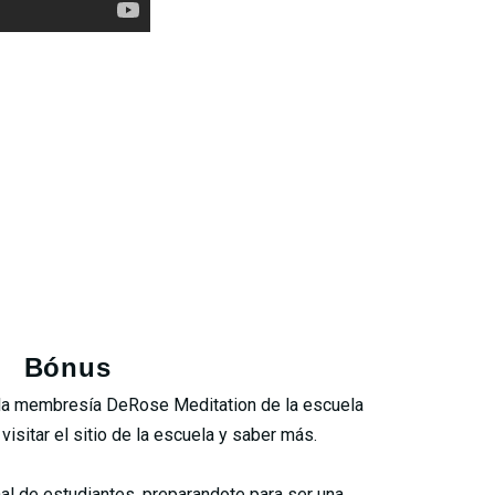
Buenos Aires.
Bónus
 la membresía DeRose Meditation de la escuela
isitar el sitio de la escuela y saber más.
al de estudiantes, preparandote para ser una