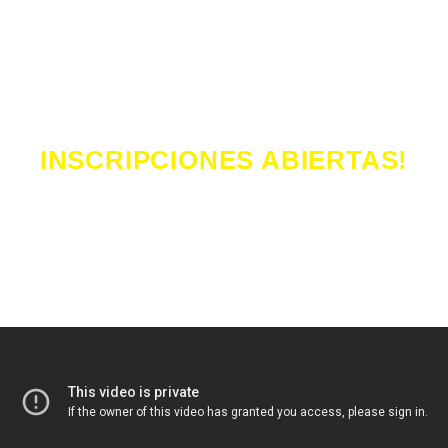
Curso
Saber Qué Estudiar
con Rodolfo Rivotti
INSCRIPCIONES ABIERTAS!
 la manera de
elegir la carrera con la seg
que es la carrera correcta para vos
.